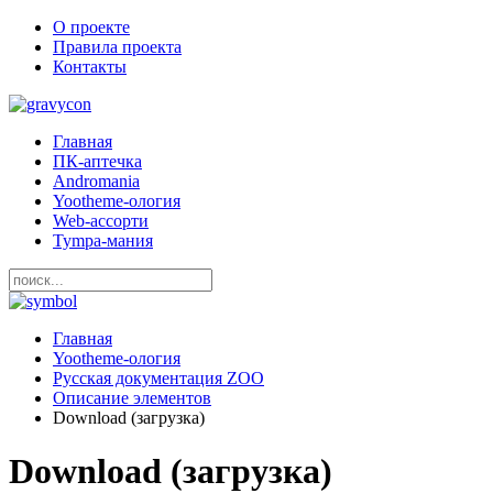
О проекте
Правила проекта
Контакты
Главная
ПК-аптечка
Andromania
Yootheme-ология
Web-ассорти
Tympa-мания
Главная
Yootheme-ология
Русская документация ZOO
Описание элементов
Download (загрузка)
Download (загрузка)