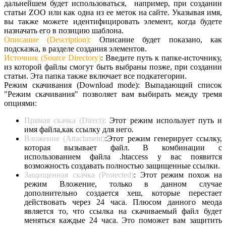
дальнейшем будет использоваться, например, при создании
статьи ZOO или как одна из ее меток на сайте. Указывая имя,
вы также можете идентифицировать элемент, когда будете
назначать его в позицию шаблона.
Описание (Description):
Описание будет показано, как
подсказка, в разделе создания элементов.
Источник (Source Directory)
: Введите путь к папке-источнику,
из которой файлы смогут быть выбраны позже, при создании
статьи. Эта папка также включает все подкатегории.
Режим скачивания (Download mode): Выпадающий список
"Режим скачивания" позволяет вам выбирать между тремя
опциями:
Прямая скачка (Direct):
Этот режим использует путь и
имя файла,как ссылку для него.
Вложение (Attachment)
:Этот режим генерирует ссылку,
которая вызывает файл. В комбинации с
использованием файла .htaccess у вас появится
возможность создавать полностью защищенные ссылки.
Защищенная скачка (Protected)
: Этот режим похож на
режим Вложение, только в данном случае
дополнительно создается хеш, которые перестает
действовать через 24 часа. Плюсом данного меода
является то, что ссылка на скачиваемый файл будет
меняться каждые 24 часа. Это поможет вам защитить