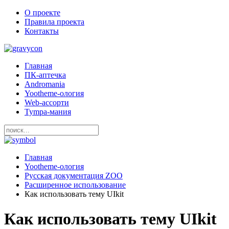
О проекте
Правила проекта
Контакты
Главная
ПК-аптечка
Andromania
Yootheme-ология
Web-ассорти
Tympa-мания
Главная
Yootheme-ология
Русская документация ZOO
Расширенное использование
Как использовать тему UIkit
Как использовать тему UIkit