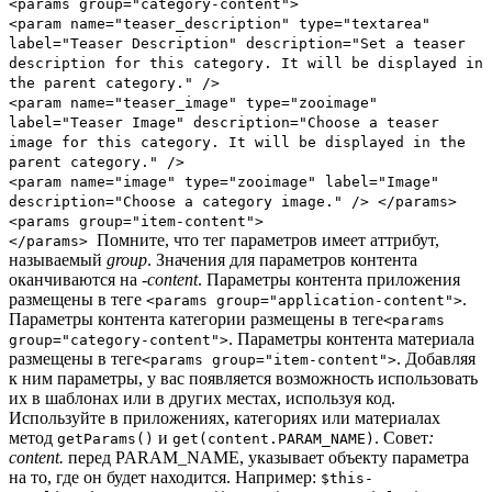
<params group="category-content">
<param name="teaser_description" type="textarea"
label="Teaser Description" description="Set a teaser
description for this category. It will be displayed in
the parent category." />
<param name="teaser_image" type="zooimage"
label="Teaser Image" description="Choose a teaser
image for this category. It will be displayed in the
parent category." />
<param name="image" type="zooimage" label="Image"
description="Choose a category image." /> </params>
<params group="item-content">
Помните, что тег параметров имеет аттрибут,
</params>
называемый
group
. Значения для параметров контента
оканчиваются на
-content
. Параметры контента приложения
размещены в теге
.
<params group="application-content">
Параметры контента категории размещены в теге
<params
. Параметры контента материала
group="category-content">
размещены в теге
. Добавляя
<params group="item-content">
к ним параметры, у вас появляется возможность использовать
их в шаблонах или в других местах, используя код.
Используйте в приложениях, категориях или материалах
метод
и
. Совет
:
getParams()
get(content.PARAM_NAME)
content.
перед PARAM_NAME, указывает объекту параметра
на то, где он будет находится. Например:
$this-