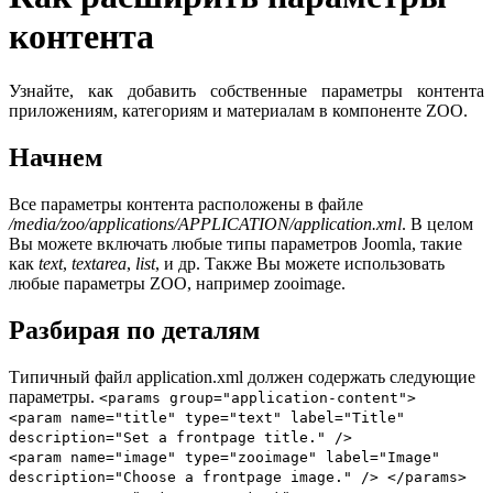
контента
Узнайте, как добавить собственные параметры контента
приложениям, категориям и материалам в компоненте ZOO.
Начнем
Все параметры контента расположены в файле
/media/zoo/applications/APPLICATION/application.xml
. В целом
Вы можете включать любые типы параметров Joomla, такие
как
text
,
textarea
,
list
, и др. Также Вы можете использовать
любые параметры ZOO, например zooimage.
Разбирая по деталям
Типичный файл application.xml должен содержать следующие
параметры.
<params group="application-content">
<param name="title" type="text" label="Title"
description="Set a frontpage title." />
<param name="image" type="zooimage" label="Image"
description="Choose a frontpage image." /> </params>