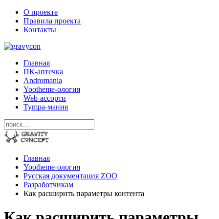
О проекте
Правила проекта
Контакты
Главная
ПК-аптечка
Andromania
Yootheme-ология
Web-ассорти
Tympa-мания
Главная
Yootheme-ология
Русская документация ZOO
Разработчикам
Как расширить параметры контента
Как расширить параметры