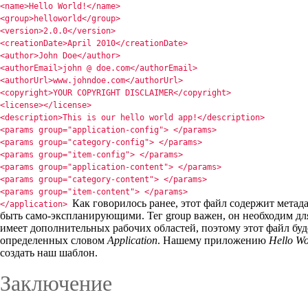
<name>Hello World!</name>
<group>helloworld</group>
<version>2.0.0</version>
<creationDate>April 2010</creationDate>
<author>John Doe</author>
<authorEmail>john @ doe.com</authorEmail>
<authorUrl>www.johndoe.com</authorUrl>
<copyright>YOUR COPYRIGHT DISCLAIMER</copyright>
<license></license>
<description>This is our hello world app!</description>
<params group="application-config"> </params>
<params group="category-config"> </params>
<params group="item-config"> </params>
<params group="application-content"> </params>
<params group="category-content"> </params>
<params group="item-content"> </params>
Как говорилось ранее, этот файл содержит мет
</application>
быть само-экспланирующими. Тег group важен, он необходим для
имеет дополнительных рабочих областей, поэтому этот файл буд
определенных словом
Application
. Нашему приложению
Hello Wo
создать наш шаблон.
Заключение