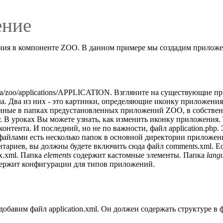
ение
ения в компоненте ZOO. В данном примере мы создадим приложе
a/zoo/applications/APPLICATION. Взгляните на существующие пр
. Два из них - это картинки, определяющие иконку приложения
енные в папках предустановленных приложений ZOO, в собствен
 уроках Вы можете узнать, как изменить иконку приложения. Т
ента. И последний, но не по важности, файл application.php. Э
 файлами есть несколько папок в основной директории приложе
нтариев, вы должны будете включить сюда файл comments.xml.
x.xml. Папка
elements
содержит кастомные элементы. Папка
lang
ержит конфигурации для типов приложений.
добавим файл application.xml. Он должен содержать структуре в 