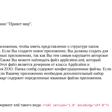
ние "Привет мир".
иложения, чтобы иметь представление о структуре папок
. Если Вы создаете новое приложение, Вы должны создать для
ных приложениях, так как Вы тем самым нарушаете авторское
акже Вы можете наблюдать файл application.xml, который
тот файл является дочерним от класса Application и
ния ZOO. Папка config содержит конфигурационные файлы. Если
 Если Вашему приложению необходим дополнительный набор
uage
содержит определенные языковые файлы приложения.
формате xml такого вида:
<?xml version="1.0" encoding="utf-8"?>