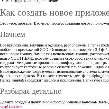
Как создать новое приложение
Как создать новое прилож
Этот урок проведет Вас через процесс создания нового прилож
Начнем
Все приложения, текущие и будущие, расположены в папке medi
любого из приложений ZOO. Основная папка содержит 3-4 файла
него новую иконку. Вам нелзья использовать иконки, располож
право YOOTHEME, поэтому создайте свою собственную иконку. В
содержит метаданные приложения, конфигурацию и параметры конт
контролирует кастомные рабочие области приложений. Рядом с
Ваше приложение подразумевает использование системы комме
буквенных индексов, Вы можете изменить здесь файл alpha_inde
Папка
templates
содержит шаблоны приложения. Папка
types
сод
Разбирая детально
Давайте создадим папку
/media/zoo/applications/
helloworld
/
Затем 
<application>