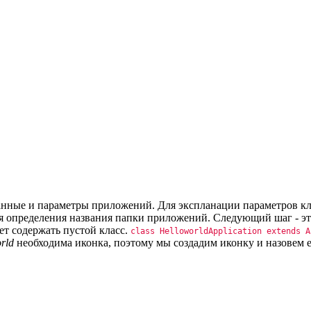
аданные и параметры приложений. Для экспланации параметров 
 определения названия папки приложений. Следующий шаг - это д
ет содержать пустой класс.
class HelloworldApplication extends 
rld
необходима иконка, поэтому мы создадим иконку и назовем ее 