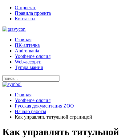
О проекте
Правила проекта
Контакты
Главная
ПК-аптечка
Andromania
Yootheme-ология
Web-ассорти
Tympa-мания
Главная
Yootheme-ология
Русская документация ZOO
Начало работы
Как управлять титульной страницой
Как управлять титульной