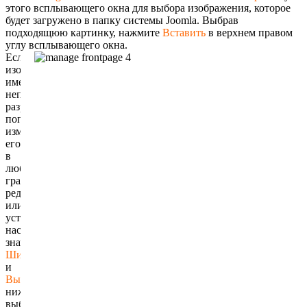
этого всплывающего окна для выбора изображения, которое
будет загружено в папку системы Joomla. Выбрав
подходящюю картинку, нажмите
Вставить
в верхнем правом
углу всплывающего окна.
Если
изображение
имеет
неподходящее
разрешение,
попробуйте
изменить
его
в
любом
графическом
редакторе
или
установите
настраиваемые
значения
Ширина
и
Высота
ниже
выбора