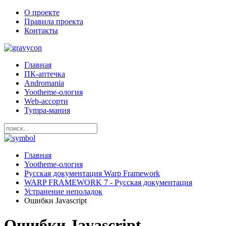
О проекте
Правила проекта
Контакты
Главная
ПК-аптечка
Andromania
Yootheme-ология
Web-ассорти
Tympa-мания
Главная
Yootheme-ология
Русская документация Warp Framework
WARP FRAMEWORK 7 - Русская документация
Устранение неполадок
Ошибки Javascript
Ошибки Javascript