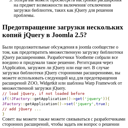
на предмет возможности включения/ отключения
загрузки библиотек, таких как jQuery для решения
проблемы.
Предотвращение загрузки нескольких
копий jQuery в Joomla 2.5?
Были продолжительные обсуждения в joomla сообществе о
том, как предотвратить множественную загрузку библиотеки
jQuery расширениями. Разработчики Yootheme собрали все
воедино и придумали такое решение. Регитсрация через
JApplication, загружен ли jQuery или еще нет. В случае
загрузки библиотеки jQuery сторонними расширениями, вы
можете использовать следующий код для предотвращения
расширений ZOO, Widgetkit или шаблона Warp Framework от
множественной загрузки jQuery.
// load jQuery, if not loaded before
if
(!
JFactory
::
getApplication
()->
get
(
'jquery'
))
{
JFactory
::
getApplication
()->
set
(
'jquery'
,
true
);
// add jQuery
...
}
Совет: вы можете также можете связываться с разработчиками
сторонних расширений, чтобы задать им вопрос о решении