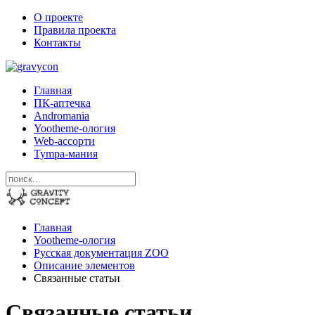
О проекте
Правила проекта
Контакты
Главная
ПК-аптечка
Andromania
Yootheme-ология
Web-ассорти
Tympa-мания
Главная
Yootheme-ология
Русская документация ZOO
Описание элементов
Связанные статьи
Связанные статьи