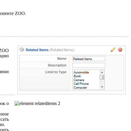
поненте ZOO.
 ZOO
зицию
ании
ок о
анное
сать
ни.
азать