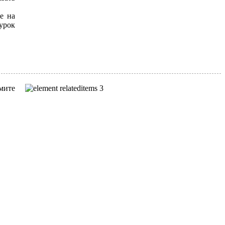
е на
урок
мите