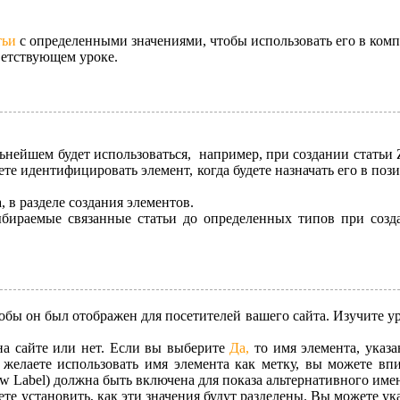
тьи
с определенными значениями, чтобы использовать его в ком
ветствующем уроке.
льнейшем будет использоваться, например, при создании статьи
жете идентифицировать элемент, когда будете назначать его в по
, в разделе создания элементов.
бираемые связанные статьи до определенных типов при созд
бы он был отображен для посетителей вашего сайта. Изучите ур
на сайте или нет. Если вы выберите
Да,
то имя элемента, указ
е желаете использовать имя элемента как метку, вы можете впи
w Label) должна быть включена для показа альтернативного име
те установить, как эти значения будут разделены. Вы можете ук