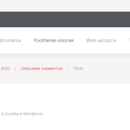
dromania
Yootheme-ология
Web-ассорти
я ZOO
Описание элементов
Flickr
t в Joomla и Wordpress