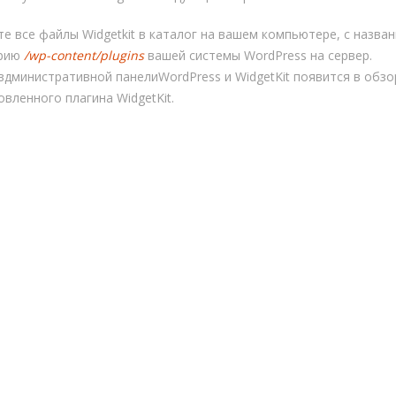
е все файлы Widgetkit в каталог на вашем компьютере, с названи
орию
/wp-content/plugins
вашей системы WordPress на сервер.
вдминистративной панелиWordPress и WidgetKit появится в обзо
вленного плагина WidgetKit.