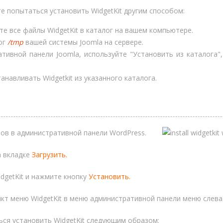
е попытаться установить WidgetKit другим способом:
те все файлы WidgetKit в каталог на вашем компьютере.
лог
/tmp
вашей системы Joomla на сервере.
тивной панели Joomla, используйте "Установить из каталога"
анавливать Widgetkit из указанного каталога.
нов в административной панели WordPress.
 вкладке
Загрузить.
dgetKit и нажмите кнопку
Установить.
нкт меню WidgetKit в меню административной панели меню слева
ься установить WidgetKit следующим образом: